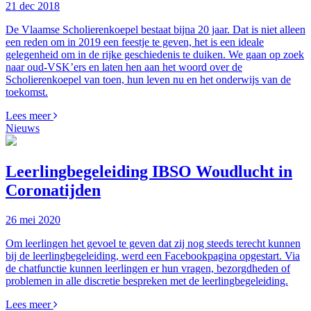
21 dec 2018
De Vlaamse Scholierenkoepel bestaat bijna 20 jaar. Dat is niet alleen
een reden om in 2019 een feestje te geven, het is een ideale
gelegenheid om in de rijke geschiedenis te duiken. We gaan op zoek
naar oud-VSK’ers en laten hen aan het woord over de
Scholierenkoepel van toen, hun leven nu en het onderwijs van de
toekomst.
Lees meer
Nieuws
Leerlingbegeleiding IBSO Woudlucht in
Coronatijden
26 mei 2020
Om leerlingen het gevoel te geven dat zij nog steeds terecht kunnen
bij de leerlingbegeleiding, werd een Facebookpagina opgestart. Via
de chatfunctie kunnen leerlingen er hun vragen, bezorgdheden of
problemen in alle discretie bespreken met de leerlingbegeleiding.
Lees meer