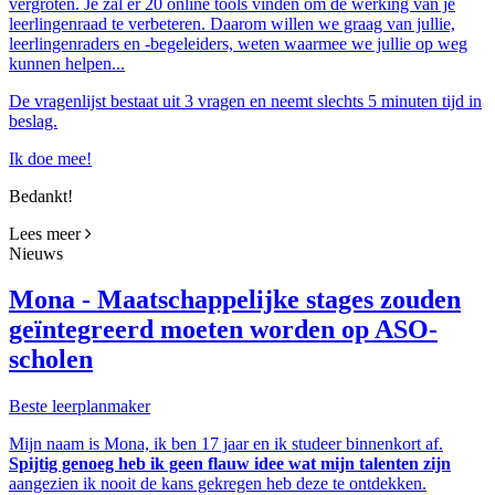
vergroten. Je zal er 20 online tools vinden om de werking van je
leerlingenraad te verbeteren. Daarom willen we graag van jullie,
leerlingenraders en -begeleiders, weten waarmee we jullie op weg
kunnen helpen...
De vragenlijst bestaat uit 3 vragen en neemt slechts 5 minuten tijd in
beslag.
Ik doe mee!
Bedankt!
Lees meer
Nieuws
Mona - Maatschappelijke stages zouden
geïntegreerd moeten worden op ASO-
scholen
Beste leerplanmaker
Mijn naam is Mona, ik ben 17 jaar en ik studeer binnenkort af.
Spijtig genoeg heb ik geen flauw idee wat mijn talenten zijn
aangezien ik nooit de kans gekregen heb deze te ontdekken.