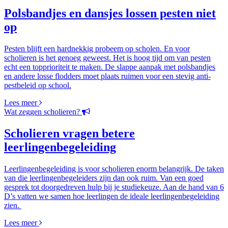
Polsbandjes en dansjes lossen pesten niet
op
Pesten blijft een hardnekkig probeem op scholen. En voor
scholieren is het genoeg geweest. Het is hoog tijd om van pesten
echt een topprioriteit te maken. De slappe aanpak met polsbandjes
en andere losse flodders moet plaats ruimen voor een stevig anti-
pestbeleid op school.
Lees meer
Wat zeggen scholieren?
Scholieren vragen betere
leerlingenbegeleiding
Leerlingenbegeleiding is voor scholieren enorm belangrijk. De taken
van die leerlingenbegeleiders zijn dan ook ruim. Van een goed
gesprek tot doorgedreven hulp bij je studiekeuze. Aan de hand van 6
D’s vatten we samen hoe leerlingen de ideale leerlingenbegeleiding
zien.
Lees meer