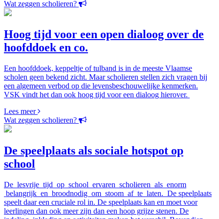
Wat zeggen scholieren?
Hoog tijd voor een open dialoog over de
hoofddoek en co.
Een hoofddoek, keppeltje of tulband is in de meeste Vlaamse
scholen geen bekend zicht. Maar scholieren stellen zich vragen bij
een algemeen verbod op die levensbeschouwelijke kenmerken.
VSK vindt het dan ook hoog tijd voor een dialoog hierover.
Lees meer
Wat zeggen scholieren?
De speelplaats als sociale hotspot op
school
De lesvrije tijd op school ervaren scholieren als enorm
belangrijk en broodnodig om stoom af te laten. De speelplaats
speelt daar een cruciale rol in. De speelplaats kan en moet voor
leerlingen dan ook meer zijn dan een hoop grijze stenen. De